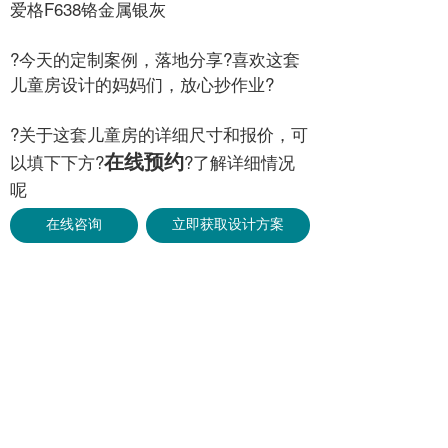
爱格F638铬金属银灰
?今天的定制案例，落地分享?喜欢这套
儿童房设计的妈妈们，放心抄作业?
?关于这套儿童房的详细尺寸和报价，可
在线预约
以填下下方?
?了解详细情况
呢
在线咨询
立即获取设计方案
?良芯美舍全屋定制流程
在线预约
▫填写下方?
?咨询（与设计师
沟通定制风格、设计方案）
▫预约到工厂实地考察，参观车间和展厅
▫选择板材品牌、色系（严选全进口爱格
板+全进口卢森板，花色众多）
▫初步量尺，预算报价（上门测量，出设
计方案）